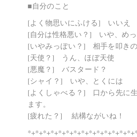
■自分のこと
[よく物思いにふける] いいえ
[自分は性格悪い？] いや、め
[いやみっぽい？] 相手を叩き
[天使？] うん、ほぼ天使
[悪魔？] バスタード？
[シャイ？] いや、とくには
[よくしゃべる？] 口から先に
ます。
[疲れた？] 結構ながいね！
*+*+*+*+*+*+*+*+*+*+*+*+*+*+