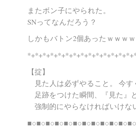
またボン子にやられた。
SNってなんだろう？
しかもバトン2個あったｗｗｗｗ
*+*+*+*+*+*+*+*+*+*+*+*+*+*+
【掟】
見た人は必ずやること。 今す
足跡をつけた瞬間、『見た』
強制的にやらなければいけな
■○■○■○■○■○■○■○■○■○■○■○■