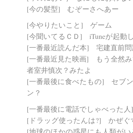
[今の髪型] むぞーさへあー
[今やりたいこと] ゲーム
[今聞いてるＣＤ] iTuneが起
[一番最近読んだ本] 宅建直前問
[一番最近見た映画] もう全然
者室井慎次？みたよ
[一番最後に食べたもの] セブ
ン？
[一番最後に電話でしゃべった人]
[ドラッグ使ったんは?] かぜぐ
[地球のほかの惑星にも人類がい