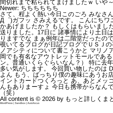
間切れまで粘られてまけましたｗ いや～
Newer:
ちちちちちち
さて、程よく熱い今日このごろ みなさん
Д゜)ガフッ さみえるです。 こんにち
かあげましたか？ もしくはもらいまし
送りました。17日に 諸事情により土日
りますでな まぁ例年は二階堂だったの
覗いてるブログが日記ブログでＵＳＪの
ノアシティについて書こうかと マリノ
岡でも有名なアウトレットモールである！ 
ン。普通いくらぐらいなん？） 特に去
多い気がします。 今回買い物したのは D
よん もう、ばっちり僕の趣味にあうお店
イントカードつくろっと あ、あとメッ
んもありまーすょ 今日も携帯からなん
（笑）
All content is © 2026 by
もっと詳しくま
WordPress
|
Sandbox
|
Autofocus