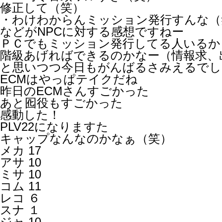
修正して（笑）
・わけわからんミッション発行すんな（
などがNPCに対する感想ですねー
ＰＣでもミッション発行してる人いるか
階級あげればできるのかなー（情報求、
と思いつつ今日もがんばるさみえるでし
ECMはやっぱテイクだね
昨日のECMさんすごかった
あと囮役もすごかった
感動した！
PLV22になりますた
キャップなんなのかなぁ（笑）
メカ 17
アサ 10
ミサ 10
コム 11
レコ ６
スナ １
ジャ 10