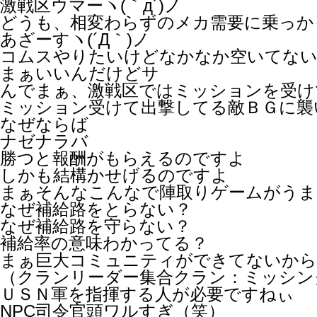
激戦区ウマーヽ(｀д´)ノ
どうも、相変わらずのメカ需要に乗っか
あざーすヽ(´Д｀)ノ
コムスやりたいけどなかなか空いてな
まぁいいんだけどサ
んでまぁ、激戦区ではミッションを受け
ミッション受けて出撃してる敵ＢＧに襲
なぜならば
ナゼナラバ
勝つと報酬がもらえるのですよ
しかも結構かせげるのですよ
まぁそんなこんなで陣取りゲームがうま
なぜ補給路をとらない？
なぜ補給路を守らない？
補給率の意味わかってる？
まぁ巨大コミュニティができてないか
（クランリーダー集合クラン：ミッシン
ＵＳＮ軍を指揮する人が必要ですねぃ
NPC司令官頭ワルすぎ（笑）