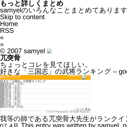
もっと詳しくまとめ
samyelのいろんなことまとめてありま
Skip to content
Home
RSS
«
»
© 2007 samyel
兀突骨
ちょっとコレを見てほしい。
好きな「三国志」の武将ランキング – go
goo ランキング
新着情報30件→
好きな「三国志」の武将ランキング
1
諸葛亮（孔明）
2
劉備（玄徳）
3
関羽（雲長）
4
曹操（孟徳）
5
趙雲（子龍）
6
張飛（益徳）
7
呂布（奉先）
8
周瑜（公瑾）
9
馬超（孟起）
10
司馬懿（仲達）
→
もっと見る
(C)
NTT Resonant Inc.
All Rights Reserved.
我等の師である
兀突骨
大先生がランクイ
This entry was written by
samyel
, 
07 4月