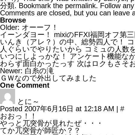
分類
. Bookmark the
permalink
. Follow an
Comments are closed, but you can leave 
Browse
Older:
オーーフ！
イーンダヨー！ mixiのFFXI福岡オ
いんき（アレ？）の中、総勢四人で！ コ
人ぐらいでやりたいから コミュの人数を
いつにしよっかな！ アンケート機能なか
わらず面白かったっす 次はロクもさそ
Newer:
白糸の滝
ＧＷなので外出してみました
One
Comment
とに～
Posted 2007年6月16日 at 12:18 AM
|
#
おおっ！！
やっと兀突骨が見れたぜ・・・
てか兀突骨が師匠か？？