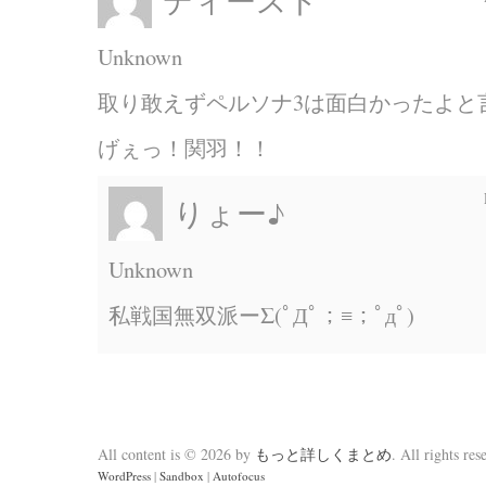
ディースト
Unknown
取り敢えずペルソナ3は面白かったよと
げぇっ！関羽！！
りょー♪
Unknown
私戦国無双派ーΣ(ﾟДﾟ；≡；ﾟдﾟ)
All content is © 2026 by
もっと詳しくまとめ
. All rights res
WordPress
|
Sandbox
|
Autofocus