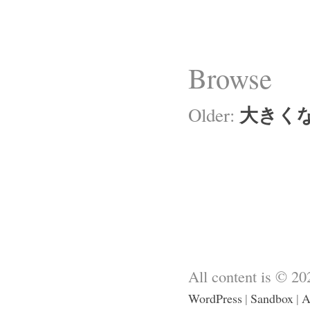
Browse
大きく
Older:
All content is © 2
WordPress
|
Sandbox
|
A