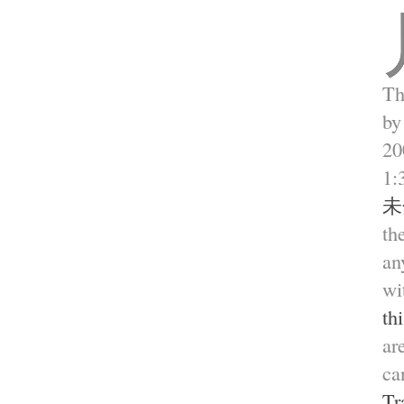
Th
b
2
1:
未
th
an
wi
th
ar
ca
Tr