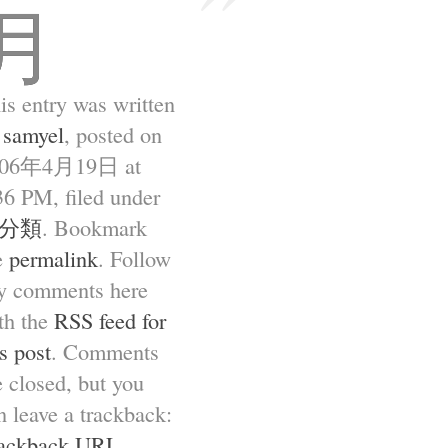
月
is entry was written
y
samyel
, posted on
006年4月19日 at
36 PM
, filed under
分類
. Bookmark
e
permalink
. Follow
y comments here
th the
RSS feed for
is post
. Comments
e closed, but you
n leave a trackback:
ackback URL
.