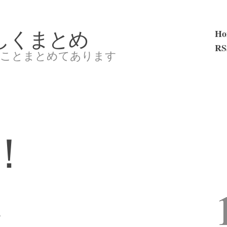
しくまとめ
Ho
RS
んなことまとめてあります
！
。