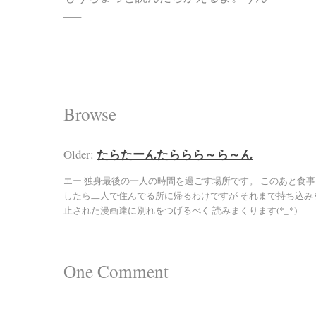
—–
Browse
たらたーんたららら～ら～ん
Older:
エー 独身最後の一人の時間を過ごす場所です。 このあと食事
したら二人で住んでる所に帰るわけですが それまで持ち込み
止された漫画達に別れをつげるべく 読みまくります(*_*)
One
Comment